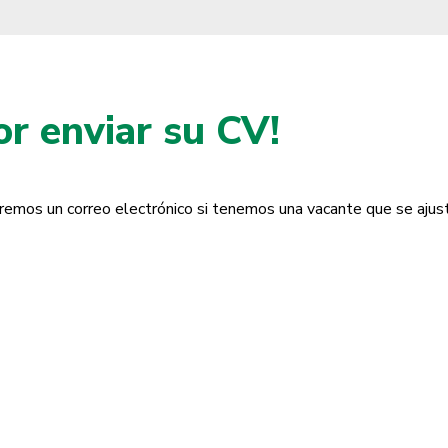
Minnesota
Mississippi
or enviar su CV!
Missouri
Montana
Nebraska
remos un correo electrónico si tenemos una vacante que se ajust
Nevada
New Hampshire
New Jersey
New Mexico
New York
North Carolina