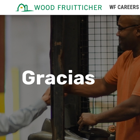
Idaho
WF
CAREERS
Illinois
Indiana
Iowa
Kansas
Kentucky
Gracias
Louisiana
Maine
Marshall Islands
Maryland
Massachusetts
Michigan